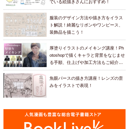
でいる絵描きさんにおすすめ！
服装のデザイン方法や描き方をイラス
ト解説！綺麗なリボンやワンピース、
装飾品を描こう！
厚塗りイラストのメイキング講座！Ph
otoshopで描くキャラと背景をなじませ
る手順、仕上げや加工方法もご紹介し
ます。
魚眼パースの描き方講座！レンズの歪
みをイラストで表現！