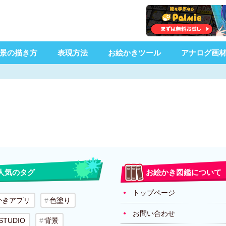
景の描き方
表現方法
お絵かきツール
アナログ画
人気のタグ
お絵かき図鑑について
トップページ
かきアプリ
色塗り
お問い合わせ
 STUDIO
背景