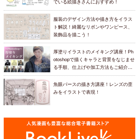
でいる絵描きさんにおすすめ！
服装のデザイン方法や描き方をイラス
ト解説！綺麗なリボンやワンピース、
装飾品を描こう！
厚塗りイラストのメイキング講座！Ph
otoshopで描くキャラと背景をなじませ
る手順、仕上げや加工方法もご紹介し
ます。
魚眼パースの描き方講座！レンズの歪
みをイラストで表現！