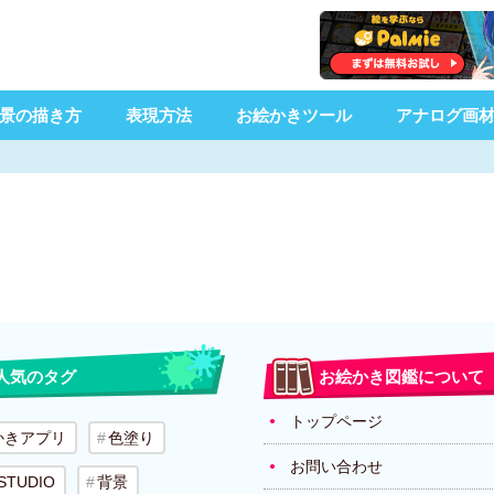
景の描き方
表現方法
お絵かきツール
アナログ画
人気のタグ
お絵かき図鑑について
トップページ
かきアプリ
色塗り
お問い合わせ
 STUDIO
背景