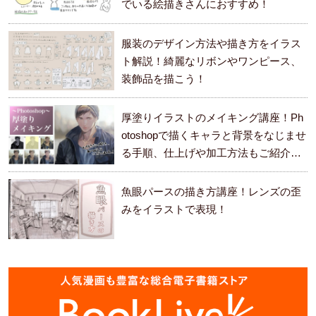
でいる絵描きさんにおすすめ！
服装のデザイン方法や描き方をイラス
ト解説！綺麗なリボンやワンピース、
装飾品を描こう！
厚塗りイラストのメイキング講座！Ph
otoshopで描くキャラと背景をなじませ
る手順、仕上げや加工方法もご紹介し
ます。
魚眼パースの描き方講座！レンズの歪
みをイラストで表現！