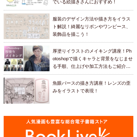
でいる絵描きさんにおすすめ！
服装のデザイン方法や描き方をイラス
ト解説！綺麗なリボンやワンピース、
装飾品を描こう！
厚塗りイラストのメイキング講座！Ph
otoshopで描くキャラと背景をなじませ
る手順、仕上げや加工方法もご紹介し
ます。
魚眼パースの描き方講座！レンズの歪
みをイラストで表現！