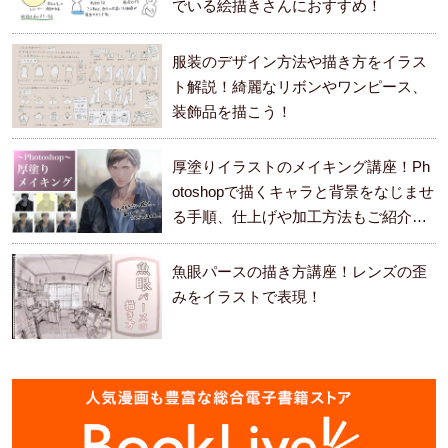
でいる絵描きさんにおすすめ！
服装のデザイン方法や描き方をイラス
ト解説！綺麗なリボンやワンピース、
装飾品を描こう！
厚塗りイラストのメイキング講座！Ph
otoshopで描くキャラと背景をなじませ
る手順、仕上げや加工方法もご紹介し
ます。
魚眼パースの描き方講座！レンズの歪
みをイラストで表現！