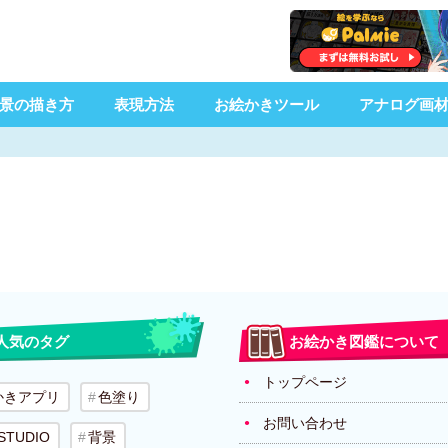
景の描き方
表現方法
お絵かきツール
アナログ画
人気のタグ
お絵かき図鑑について
トップページ
かきアプリ
色塗り
お問い合わせ
 STUDIO
背景