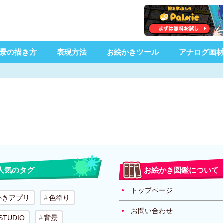
景の描き方
表現方法
お絵かきツール
アナログ画
人気のタグ
お絵かき図鑑について
トップページ
かきアプリ
色塗り
お問い合わせ
 STUDIO
背景