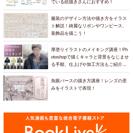
でいる絵描きさんにおすすめ！
服装のデザイン方法や描き方をイラス
ト解説！綺麗なリボンやワンピース、
装飾品を描こう！
厚塗りイラストのメイキング講座！Ph
otoshopで描くキャラと背景をなじませ
る手順、仕上げや加工方法もご紹介し
ます。
魚眼パースの描き方講座！レンズの歪
みをイラストで表現！