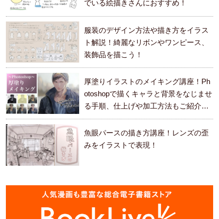
でいる絵描きさんにおすすめ！
服装のデザイン方法や描き方をイラス
ト解説！綺麗なリボンやワンピース、
装飾品を描こう！
厚塗りイラストのメイキング講座！Ph
otoshopで描くキャラと背景をなじませ
る手順、仕上げや加工方法もご紹介し
ます。
魚眼パースの描き方講座！レンズの歪
みをイラストで表現！