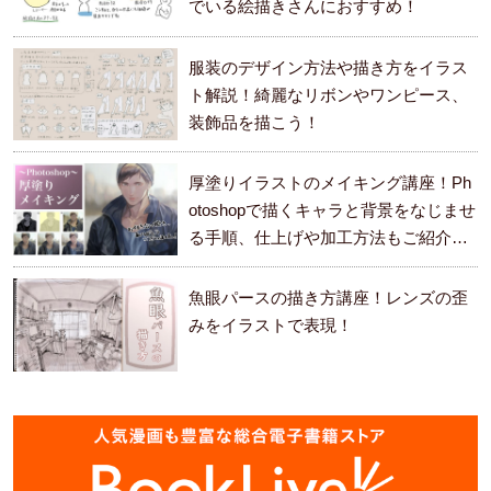
でいる絵描きさんにおすすめ！
服装のデザイン方法や描き方をイラス
ト解説！綺麗なリボンやワンピース、
装飾品を描こう！
厚塗りイラストのメイキング講座！Ph
otoshopで描くキャラと背景をなじませ
る手順、仕上げや加工方法もご紹介し
ます。
魚眼パースの描き方講座！レンズの歪
みをイラストで表現！