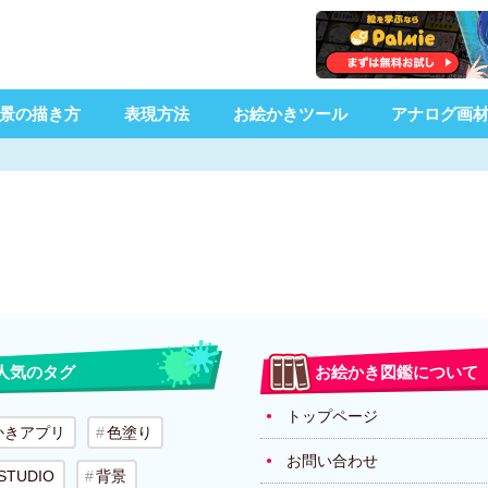
景の描き方
表現方法
お絵かきツール
アナログ画
人気のタグ
お絵かき図鑑について
トップページ
かきアプリ
色塗り
お問い合わせ
 STUDIO
背景