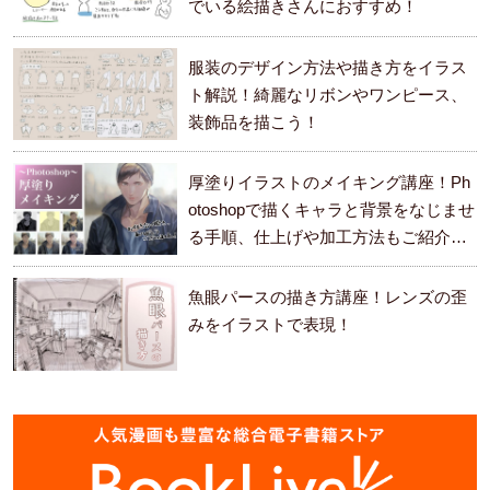
でいる絵描きさんにおすすめ！
服装のデザイン方法や描き方をイラス
ト解説！綺麗なリボンやワンピース、
装飾品を描こう！
厚塗りイラストのメイキング講座！Ph
otoshopで描くキャラと背景をなじませ
る手順、仕上げや加工方法もご紹介し
ます。
魚眼パースの描き方講座！レンズの歪
みをイラストで表現！