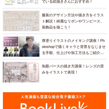
でいる絵描きさんにおすすめ！
服装のデザイン方法や描き方をイラス
ト解説！綺麗なリボンやワンピース、
装飾品を描こう！
厚塗りイラストのメイキング講座！Ph
otoshopで描くキャラと背景をなじませ
る手順、仕上げや加工方法もご紹介し
ます。
魚眼パースの描き方講座！レンズの歪
みをイラストで表現！