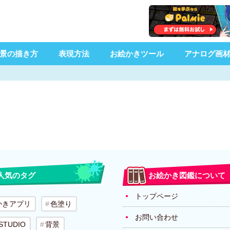
景の描き方
表現方法
お絵かきツール
アナログ画
人気のタグ
お絵かき図鑑について
トップページ
かきアプリ
色塗り
お問い合わせ
 STUDIO
背景