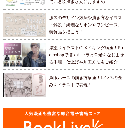
でいる絵描きさんにおすすめ！
服装のデザイン方法や描き方をイラス
ト解説！綺麗なリボンやワンピース、
装飾品を描こう！
厚塗りイラストのメイキング講座！Ph
otoshopで描くキャラと背景をなじませ
る手順、仕上げや加工方法もご紹介し
ます。
魚眼パースの描き方講座！レンズの歪
みをイラストで表現！