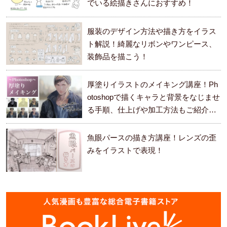
でいる絵描きさんにおすすめ！
服装のデザイン方法や描き方をイラス
ト解説！綺麗なリボンやワンピース、
装飾品を描こう！
厚塗りイラストのメイキング講座！Ph
otoshopで描くキャラと背景をなじませ
る手順、仕上げや加工方法もご紹介し
ます。
魚眼パースの描き方講座！レンズの歪
みをイラストで表現！