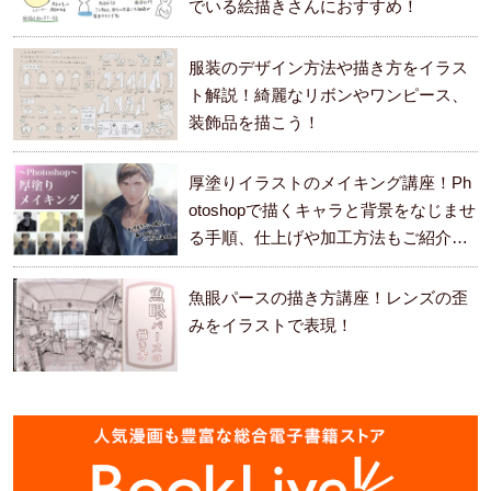
でいる絵描きさんにおすすめ！
服装のデザイン方法や描き方をイラス
ト解説！綺麗なリボンやワンピース、
装飾品を描こう！
厚塗りイラストのメイキング講座！Ph
otoshopで描くキャラと背景をなじませ
る手順、仕上げや加工方法もご紹介し
ます。
魚眼パースの描き方講座！レンズの歪
みをイラストで表現！