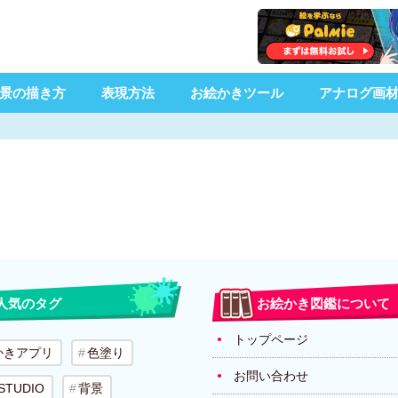
景の描き方
表現方法
お絵かきツール
アナログ画
人気のタグ
お絵かき図鑑について
トップページ
かきアプリ
色塗り
お問い合わせ
 STUDIO
背景