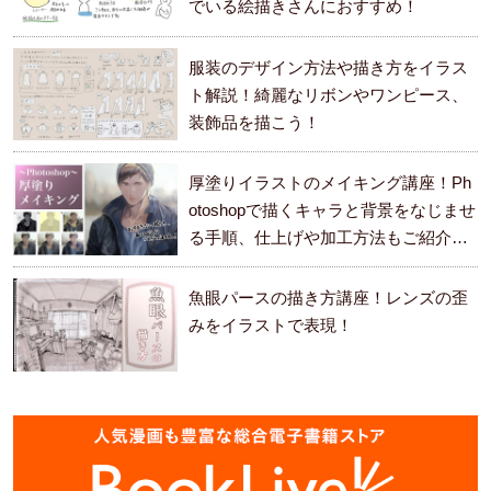
でいる絵描きさんにおすすめ！
服装のデザイン方法や描き方をイラス
ト解説！綺麗なリボンやワンピース、
装飾品を描こう！
厚塗りイラストのメイキング講座！Ph
otoshopで描くキャラと背景をなじませ
る手順、仕上げや加工方法もご紹介し
ます。
魚眼パースの描き方講座！レンズの歪
みをイラストで表現！