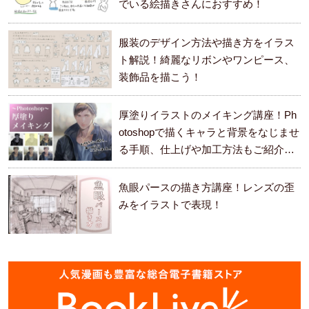
でいる絵描きさんにおすすめ！
服装のデザイン方法や描き方をイラス
ト解説！綺麗なリボンやワンピース、
装飾品を描こう！
厚塗りイラストのメイキング講座！Ph
otoshopで描くキャラと背景をなじませ
る手順、仕上げや加工方法もご紹介し
ます。
魚眼パースの描き方講座！レンズの歪
みをイラストで表現！