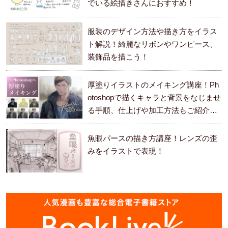
でいる絵描きさんにおすすめ！
服装のデザイン方法や描き方をイラス
ト解説！綺麗なリボンやワンピース、
装飾品を描こう！
厚塗りイラストのメイキング講座！Ph
otoshopで描くキャラと背景をなじませ
る手順、仕上げや加工方法もご紹介し
ます。
魚眼パースの描き方講座！レンズの歪
みをイラストで表現！