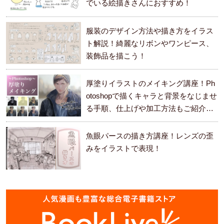
でいる絵描きさんにおすすめ！
服装のデザイン方法や描き方をイラス
ト解説！綺麗なリボンやワンピース、
装飾品を描こう！
厚塗りイラストのメイキング講座！Ph
otoshopで描くキャラと背景をなじませ
る手順、仕上げや加工方法もご紹介し
ます。
魚眼パースの描き方講座！レンズの歪
みをイラストで表現！