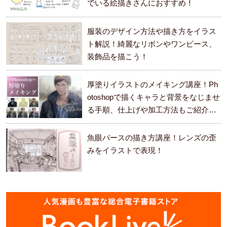
でいる絵描きさんにおすすめ！
服装のデザイン方法や描き方をイラス
ト解説！綺麗なリボンやワンピース、
装飾品を描こう！
厚塗りイラストのメイキング講座！Ph
otoshopで描くキャラと背景をなじませ
る手順、仕上げや加工方法もご紹介し
ます。
魚眼パースの描き方講座！レンズの歪
みをイラストで表現！