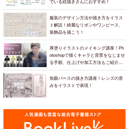
でいる絵描きさんにおすすめ！
服装のデザイン方法や描き方をイラス
ト解説！綺麗なリボンやワンピース、
装飾品を描こう！
厚塗りイラストのメイキング講座！Ph
otoshopで描くキャラと背景をなじませ
る手順、仕上げや加工方法もご紹介し
ます。
魚眼パースの描き方講座！レンズの歪
みをイラストで表現！