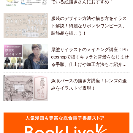
でいる絵描きさんにおすすめ！
服装のデザイン方法や描き方をイラス
ト解説！綺麗なリボンやワンピース、
装飾品を描こう！
厚塗りイラストのメイキング講座！Ph
otoshopで描くキャラと背景をなじませ
る手順、仕上げや加工方法もご紹介し
ます。
魚眼パースの描き方講座！レンズの歪
みをイラストで表現！