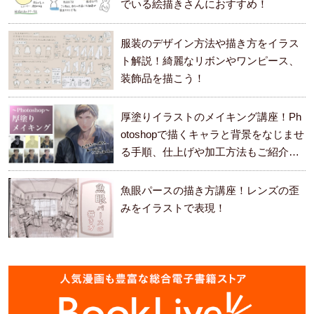
でいる絵描きさんにおすすめ！
服装のデザイン方法や描き方をイラス
ト解説！綺麗なリボンやワンピース、
装飾品を描こう！
厚塗りイラストのメイキング講座！Ph
otoshopで描くキャラと背景をなじませ
る手順、仕上げや加工方法もご紹介し
ます。
魚眼パースの描き方講座！レンズの歪
みをイラストで表現！