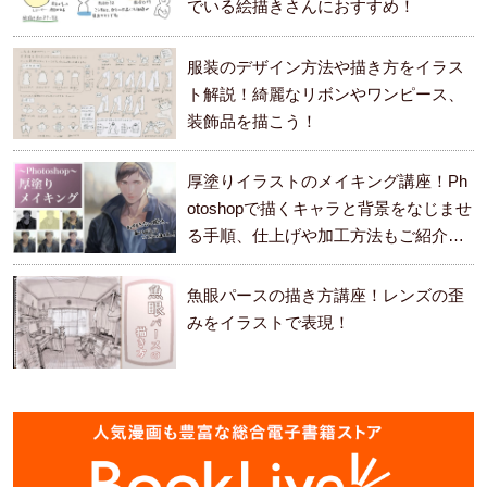
でいる絵描きさんにおすすめ！
服装のデザイン方法や描き方をイラス
ト解説！綺麗なリボンやワンピース、
装飾品を描こう！
厚塗りイラストのメイキング講座！Ph
otoshopで描くキャラと背景をなじませ
る手順、仕上げや加工方法もご紹介し
ます。
魚眼パースの描き方講座！レンズの歪
みをイラストで表現！