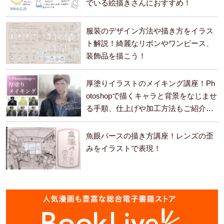
でいる絵描きさんにおすすめ！
服装のデザイン方法や描き方をイラス
ト解説！綺麗なリボンやワンピース、
装飾品を描こう！
厚塗りイラストのメイキング講座！Ph
otoshopで描くキャラと背景をなじませ
る手順、仕上げや加工方法もご紹介し
ます。
魚眼パースの描き方講座！レンズの歪
みをイラストで表現！