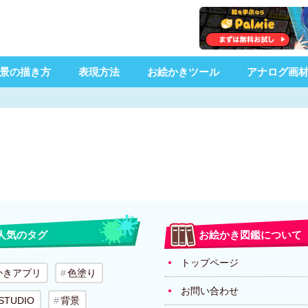
景の描き方
表現方法
お絵かきツール
アナログ画
人気のタグ
お絵かき図鑑について
トップページ
かきアプリ
色塗り
お問い合わせ
 STUDIO
背景