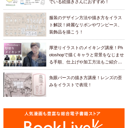
でいる絵描きさんにおすすめ！
服装のデザイン方法や描き方をイラス
ト解説！綺麗なリボンやワンピース、
装飾品を描こう！
厚塗りイラストのメイキング講座！Ph
otoshopで描くキャラと背景をなじませ
る手順、仕上げや加工方法もご紹介し
ます。
魚眼パースの描き方講座！レンズの歪
みをイラストで表現！