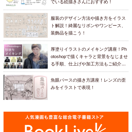
でいる絵描きさんにおすすめ！
服装のデザイン方法や描き方をイラス
ト解説！綺麗なリボンやワンピース、
装飾品を描こう！
厚塗りイラストのメイキング講座！Ph
otoshopで描くキャラと背景をなじませ
る手順、仕上げや加工方法もご紹介し
ます。
魚眼パースの描き方講座！レンズの歪
みをイラストで表現！