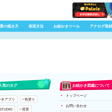
景の描き方
表現方法
お絵かきツール
アナログ画
人気のタグ
お絵かき図鑑について
トップページ
かきアプリ
色塗り
お問い合わせ
 STUDIO
背景