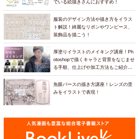
でいる絵描きさんにおすすめ！
服装のデザイン方法や描き方をイラス
ト解説！綺麗なリボンやワンピース、
装飾品を描こう！
厚塗りイラストのメイキング講座！Ph
otoshopで描くキャラと背景をなじませ
る手順、仕上げや加工方法もご紹介し
ます。
魚眼パースの描き方講座！レンズの歪
みをイラストで表現！