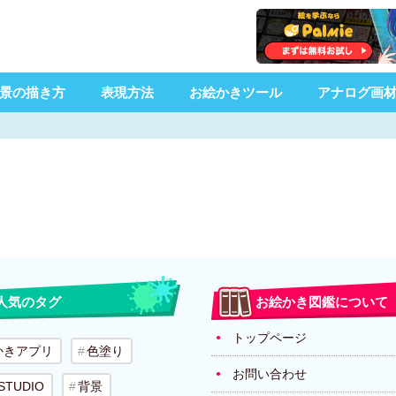
景の描き方
表現方法
お絵かきツール
アナログ画
人気のタグ
お絵かき図鑑について
トップページ
かきアプリ
色塗り
お問い合わせ
 STUDIO
背景