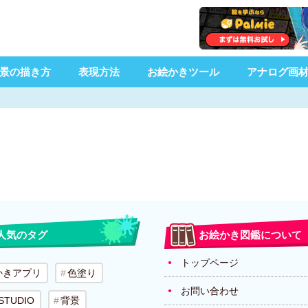
景の描き方
表現方法
お絵かきツール
アナログ画
人気のタグ
お絵かき図鑑について
トップページ
かきアプリ
色塗り
お問い合わせ
 STUDIO
背景