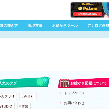
景の描き方
表現方法
お絵かきツール
アナログ画
人気のタグ
お絵かき図鑑について
トップページ
かきアプリ
色塗り
お問い合わせ
 STUDIO
背景