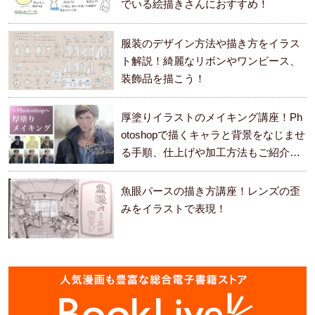
でいる絵描きさんにおすすめ！
服装のデザイン方法や描き方をイラス
ト解説！綺麗なリボンやワンピース、
装飾品を描こう！
厚塗りイラストのメイキング講座！Ph
otoshopで描くキャラと背景をなじませ
る手順、仕上げや加工方法もご紹介し
ます。
魚眼パースの描き方講座！レンズの歪
みをイラストで表現！