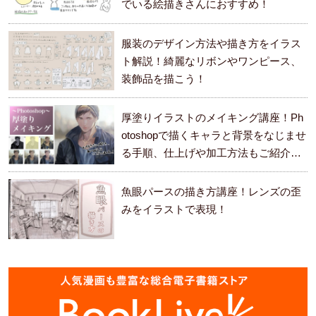
でいる絵描きさんにおすすめ！
服装のデザイン方法や描き方をイラス
ト解説！綺麗なリボンやワンピース、
装飾品を描こう！
厚塗りイラストのメイキング講座！Ph
otoshopで描くキャラと背景をなじませ
る手順、仕上げや加工方法もご紹介し
ます。
魚眼パースの描き方講座！レンズの歪
みをイラストで表現！