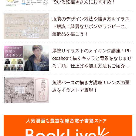
でいる絵描きさんにおすすめ！
服装のデザイン方法や描き方をイラス
ト解説！綺麗なリボンやワンピース、
装飾品を描こう！
厚塗りイラストのメイキング講座！Ph
otoshopで描くキャラと背景をなじませ
る手順、仕上げや加工方法もご紹介し
ます。
魚眼パースの描き方講座！レンズの歪
みをイラストで表現！