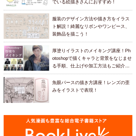
でいる絵描きさんにおすすめ！
服装のデザイン方法や描き方をイラス
ト解説！綺麗なリボンやワンピース、
装飾品を描こう！
厚塗りイラストのメイキング講座！Ph
otoshopで描くキャラと背景をなじませ
る手順、仕上げや加工方法もご紹介し
ます。
魚眼パースの描き方講座！レンズの歪
みをイラストで表現！