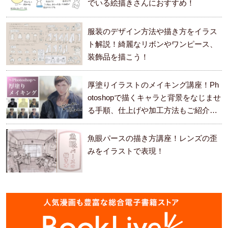
でいる絵描きさんにおすすめ！
服装のデザイン方法や描き方をイラス
ト解説！綺麗なリボンやワンピース、
装飾品を描こう！
厚塗りイラストのメイキング講座！Ph
otoshopで描くキャラと背景をなじませ
る手順、仕上げや加工方法もご紹介し
ます。
魚眼パースの描き方講座！レンズの歪
みをイラストで表現！