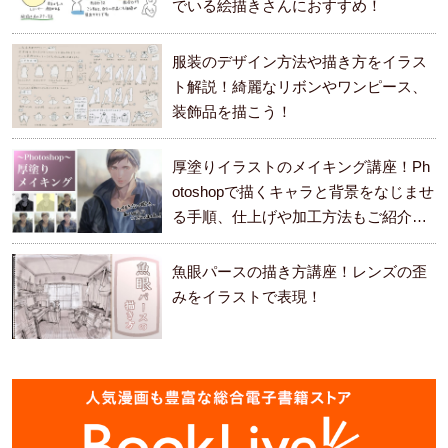
でいる絵描きさんにおすすめ！
服装のデザイン方法や描き方をイラス
ト解説！綺麗なリボンやワンピース、
装飾品を描こう！
厚塗りイラストのメイキング講座！Ph
otoshopで描くキャラと背景をなじませ
る手順、仕上げや加工方法もご紹介し
ます。
魚眼パースの描き方講座！レンズの歪
みをイラストで表現！