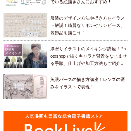
でいる絵描きさんにおすすめ！
服装のデザイン方法や描き方をイラス
ト解説！綺麗なリボンやワンピース、
装飾品を描こう！
厚塗りイラストのメイキング講座！Ph
otoshopで描くキャラと背景をなじませ
る手順、仕上げや加工方法もご紹介し
ます。
魚眼パースの描き方講座！レンズの歪
みをイラストで表現！