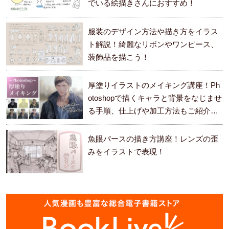
でいる絵描きさんにおすすめ！
服装のデザイン方法や描き方をイラス
ト解説！綺麗なリボンやワンピース、
装飾品を描こう！
厚塗りイラストのメイキング講座！Ph
otoshopで描くキャラと背景をなじませ
る手順、仕上げや加工方法もご紹介し
ます。
魚眼パースの描き方講座！レンズの歪
みをイラストで表現！