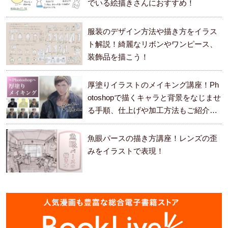
でいる絵描きさんにおすすめ！
服装のデザイン方法や描き方をイラス
ト解説！綺麗なリボンやワンピース、
装飾品を描こう！
厚塗りイラストのメイキング講座！Ph
otoshopで描くキャラと背景をなじませ
る手順、仕上げや加工方法もご紹介し
ます。
魚眼パースの描き方講座！レンズの歪
みをイラストで表現！