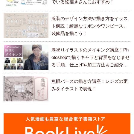
でいる絵描きさんにおすすめ！
服装のデザイン方法や描き方をイラス
ト解説！綺麗なリボンやワンピース、
装飾品を描こう！
厚塗りイラストのメイキング講座！Ph
otoshopで描くキャラと背景をなじませ
る手順、仕上げや加工方法もご紹介し
ます。
魚眼パースの描き方講座！レンズの歪
みをイラストで表現！