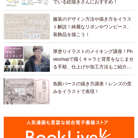
でいる絵描きさんにおすすめ！
服装のデザイン方法や描き方をイラス
ト解説！綺麗なリボンやワンピース、
装飾品を描こう！
厚塗りイラストのメイキング講座！Ph
otoshopで描くキャラと背景をなじませ
る手順、仕上げや加工方法もご紹介し
ます。
魚眼パースの描き方講座！レンズの歪
みをイラストで表現！