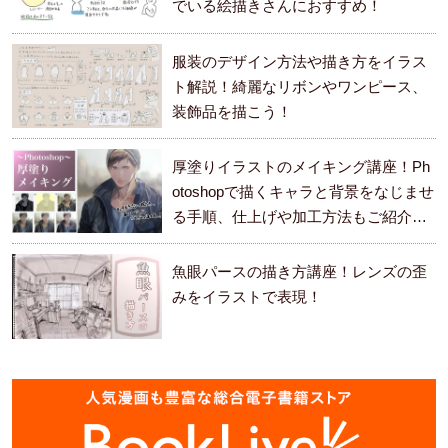
でいる絵描きさんにおすすめ！
服装のデザイン方法や描き方をイラス
ト解説！綺麗なリボンやワンピース、
装飾品を描こう！
厚塗りイラストのメイキング講座！Ph
otoshopで描くキャラと背景をなじませ
る手順、仕上げや加工方法もご紹介し
ます。
魚眼パースの描き方講座！レンズの歪
みをイラストで表現！